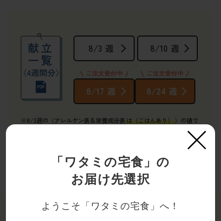
8/3
8/10
週
週
8/17
8/24
週
週
※8/3週の〈アレルゲン表＆栄養成分表
は（ごはんあり）
〉の値で
す。
×
「ワタミの宅食」の
お届け先選択
ようこそ「ワタミの宅食」へ！