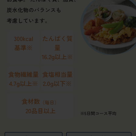
炭水化物のバランスも
考慮しています。
300kcal
たんぱく質
基準※
量
16.2g以上※
食物繊維量
食塩相当量
4.7g以上※
2.0g以下※
食材数
（毎日）
20品目以上
※5日間コース平均