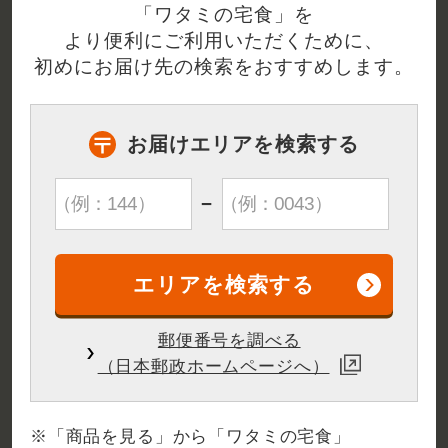
「ワタミの宅食」を
より便利にご利用いただくために、
初めにお届け先の検索をおすすめします。
お届けエリアを検索する
※こちらのデータ(コメント)は2024年6月にワタミ株式会
社が主催した無償サンプリング調査にご参加いただきまし
た医療関係者から頂いたご意見を纏め編集して
掲載してい
−
ます。一般的な市場調査の結果ではありません。
郵便番号を調べる
（日本郵政ホームページへ）
※「商品を見る」から「ワタミの宅食」