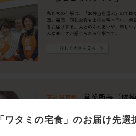
私たちの仕事は、「お弁当を運ぶ」のでは
事。毎回、同じお客さまのお宅へ伺い、何
をお届けする。人とのふれあいや、新しい
んな楽しさが感じられる仕事です。
詳しく内容を見る
営業所長（候
正社員募集
お弁当をお届けする「まごころスタッフ」
「ワタミの宅食」の
お届け先選
売上・予算管理、販促計画など、営業所の
任せします。今後もキャリアアップを考え
す。