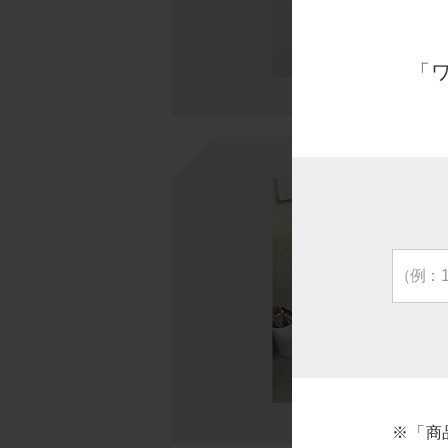
「
※「商