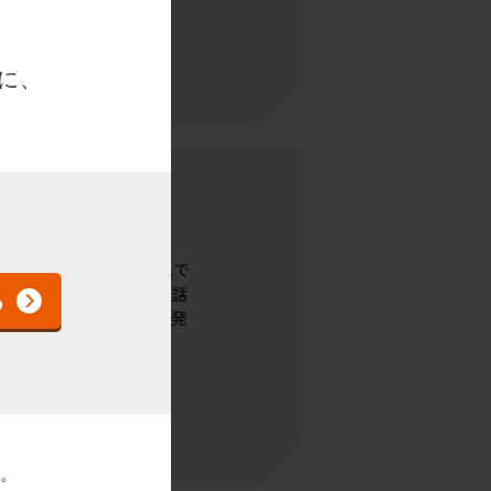
に、
員で働きたかった」「地元で
す。「誰とでも楽しく会話
っと“あなたらしさ”が発
す。