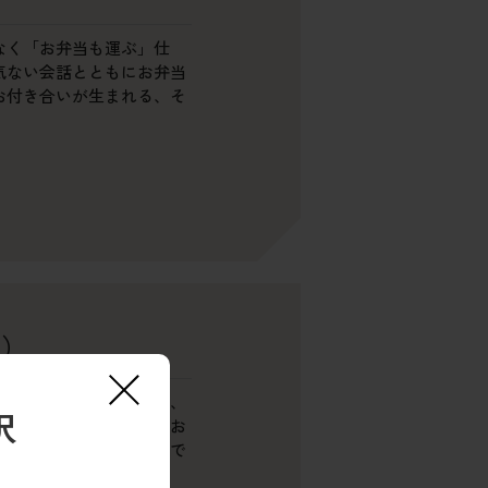
なく「お弁当も運ぶ」仕
気ない会話とともにお弁当
お付き合いが生まれる、そ
補）
×
の募集・管理、発注業務、
択
運営・管理、その全てをお
ている方に最適なお仕事で