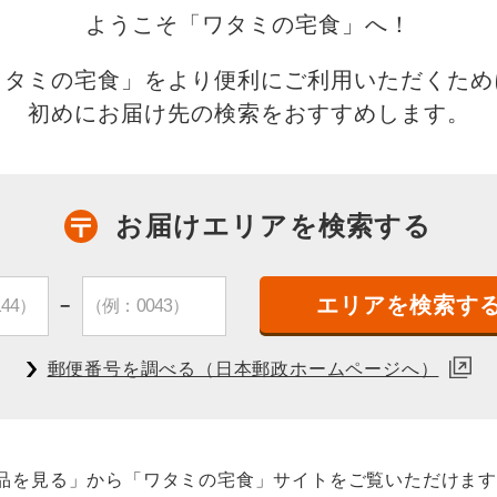
ようこそ「ワタミの宅食」へ！
詳しく内容を見る
ワタミの宅食」を
より便利にご利用いただくため
初めにお届け先の検索をおすすめします。
お届け契約社員
お届けエリアを検索する
「30代、40代未経験」「もう一度、正社
働きたかった」という女性が大勢活躍中で
−
できる」「人と接することが好き」なら、き
揮できるお仕事です。
郵便番号を調べる
（日本郵政ホームページへ）
詳しく内容を見る
品を見る」から「ワタミの宅食」
サイトをご覧いただけま