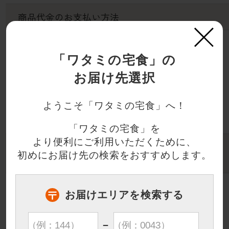
商品代金のお支払い方法
×
ご注文の前の週までに前金にていただきます。
（弊社スタッフが集金に伺います。）その他、
「ワタミの宅食」の
口座振替・クレジットカードがご利用いただけ
お届け先選択
ます。
ようこそ「ワタミの宅食」へ！
お支払い方法について詳しくはこちら
「ワタミの宅食」を
より便利にご利用いただくために、
キャンセルまたは
初めにお届け先の検索をおすすめします。
変更について
お届け開始日の前週水曜日（受付締切日）まで
お届けエリアを検索する
はキャンセル・変更が可能です。本サイトのマ
イページからキャンセル・変更の手続きをお願
いします。受付締切日以降は、キャンセル・変
−