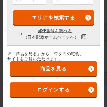
更はできません。詳しくは、担当の「まごころ
スタッフ」または「ワタミの宅食」受付センタ
ーへお問い合わせください。
交換または
郵便番号を調べる
返品について
（日本郵政ホームページへ）
お客さまの都合による返品・交換はお受けでき
ません。お手元に届きました商品に不備な点等
※「商品を見る」から「ワタミの宅食」
サイトをご覧いただけます。
ございましたら速やかに「ワタミの宅食」受付
センター窓口までご連絡ください。
商品を見る
商品代金以外の必要料金
ログインする
お弁当・お惣菜に関しましては特にございませ
ん。