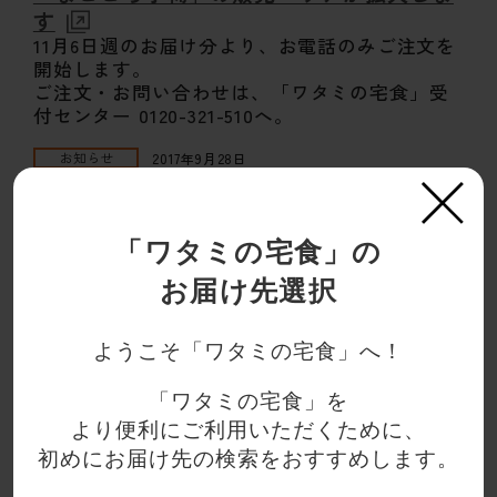
す
11月6日週のお届け分より、お電話のみご注文を
開始します。
ご注文・お問い合わせは、「ワタミの宅食」受
付センター 0120-321-510へ。
お知らせ
2017年9月28日
月刊「宅食らいふ」10月号「知って納得！
×
ワタミの宅食」のご紹介
●「ワタミの宅食」の届ける思いを紹介するこ
「ワタミの宅食」の
のコーナー。
今回は毎年ご好評をいただいている「わたみの
お届け先選択
おせち」が、どのように企画・製造され、そし
てどのようにお届しているのか、そのプロジェ
ようこそ「ワタミの宅食」へ！
クトの裏側をご紹介します。
プレスリリース
2017年9月21日
「ワタミの宅食」を
クレジット決済における画面変更について
より便利にご利用いただくために、
クレジット決済画面が9月28日より変更になりま
初めにお届け先の検索をおすすめします。
す。