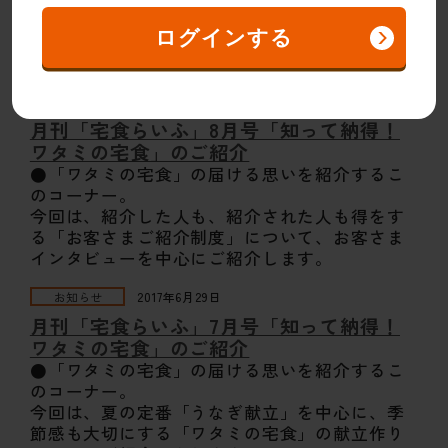
インターネットでのご注文はこちら
ログインする
お電話でのご注文・お問い合わせは0120-934-
751まで。
お知らせ
2017年7月27日
月刊「宅食らいふ」8月号「知って納得！
ワタミの宅食」のご紹介
●「ワタミの宅食」の届ける思いを紹介するこ
のコーナー。
今回は、紹介した人も、紹介された人も得をす
る「お客さまご紹介制度」について、お客さま
インタビューを中心にご紹介します。
お知らせ
2017年6月29日
月刊「宅食らいふ」7月号「知って納得！
ワタミの宅食」のご紹介
●「ワタミの宅食」の届ける思いを紹介するこ
のコーナー。
今回は、夏の定番「うなぎ献立」を中心に、季
節感も大切にする「ワタミの宅食」の献立作り