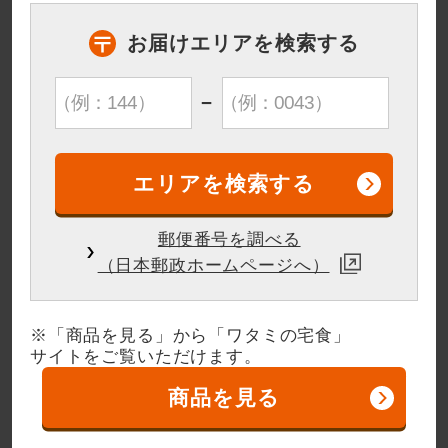
詳しくはこちら
お届けエリアを検索する
プレスリリース
2017年9月1日
「わたみのおせち」販売開始について
−
お知らせ
2017年8月24日
月刊「宅食らいふ」9月号「知って納得！
ワタミの宅食」のご紹介
●「ワタミの宅食」の届ける思いを紹介するこ
のコーナー。
秋のイチオシ「松茸献立」は9月15日のお届けで
郵便番号を調べる
すが、これに先駆けてお客さまにご試食いただ
（日本郵政ホームページへ）
きました。今回はこの様子をご紹介いたしま
す。
お知らせ
2017年7月27日
※「商品を見る」から「ワタミの宅食」
サイトをご覧いただけます。
冷凍惣菜のお試しセット/7食セット販売中
冷凍惣菜「いつでもおかず」お試しセット（4食
商品を見る
入り）/7食入りセットを宅配便でお届けしま
す。
ご注文受付期間は9月30日まで。