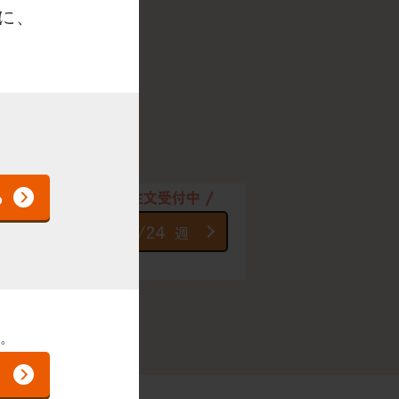
に、
しま
7
8/24
週
週
タ
す。