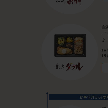
主
バ
よ
5日
1食
食事管理が必要