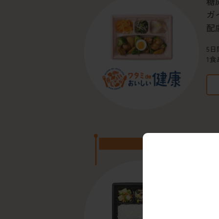
糖
ガ
配
5日
1食
食が細くなった
小
し
5日