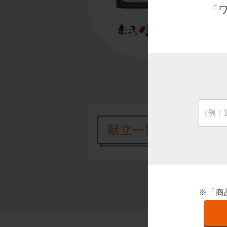
1食
「
サ
す
オ
ー
※「商