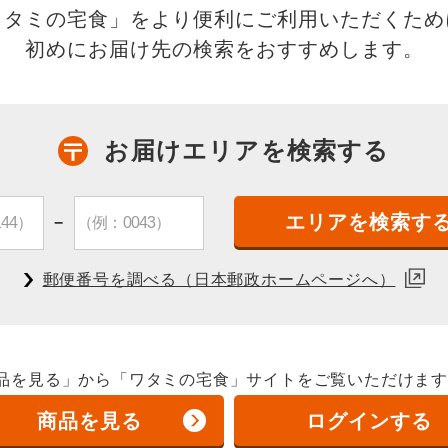
あたり／620円（税込）
ワタミの宅食」を
より便利にご利用いただくため
初めにお届け先の検索をおすすめします。
詳しく見る
イトの操作方法をお客様の画面を共有いただきながらサポート
。ご希望の方は、下記よりお問い合わせください。
お届けエリアを検索する
−
8/3
8/10
8/1
週
週
ペレーターに画面共有サポートの希望をお伝えいただいたうえで、オペレー
郵便番号を調べる
（日本郵政ホームページへ）
の指示に従い、以下のボタンからサポート番号を発行してください。
サポート開始
「お弁当・お惣菜」選びに迷ったら
品を見る」から「ワタミの宅食」
サイトをご覧いただけま
商品を見る
ログインする