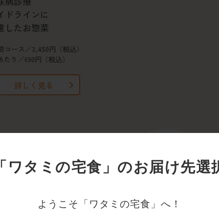
尿病診療
イドラインに
慮したお惣菜
間コース／3,450円（税込）
あたり／690円（税込）
詳しく見る
方向け
「ワタミの宅食」の
お届け先選
さくても
っかり15品目
ようこそ「ワタミの宅食」へ！
間コース／3,100円（税込）