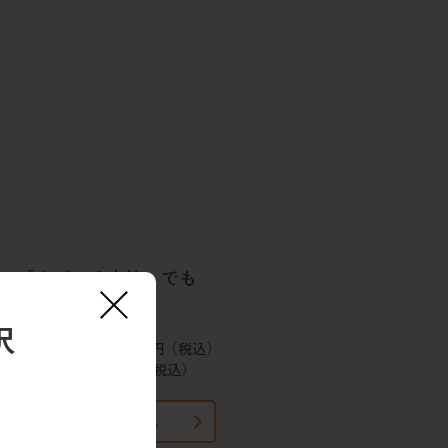
「まごころ小箱」でも
×
多いという方に
択
5日間コース／2,350円（税込）
1食あたり／470円（税込）
詳しく見る