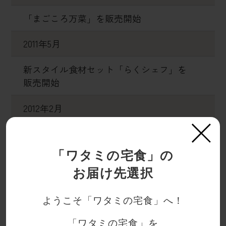
「まごころ万菜」を販売開始
2011年5月
新スタイル食材セット「らくシェフ」を
販売開始
2012年2月
×
事業ブランドを新たに「ワタミの宅食」へ
変更
「ワタミの宅食」の
岩手県陸前高田市に受付センターオープン
お届け先選択
2012年9月
ようこそ「ワタミの宅食」へ！
「お料理キット」「らくシェフ」を
リニューアル
「ワタミの宅食」を